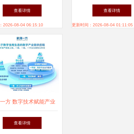
 数字技术服务引领制造
的数字化蝶变之路
查看详情
查看详情
业变革
26-08-04 06:15:10
更新时间：2026-08-04 01:11:05
一方 数字技术赋能产业
金融，精准滴灌每一公里
查看详情