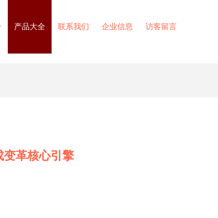
介
产品大全
联系我们
企业信息
访客留言
成变革核心引擎