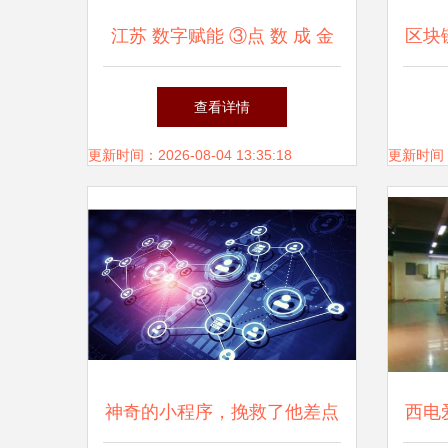
江苏 数字赋能 ③点 数 成 金
区块
数字技术创新释放新质生产力
么
查看详情
更新时间：2026-08-04 13:35:18
更新时间：20
神奇的小程序，挽救了他差点
西电