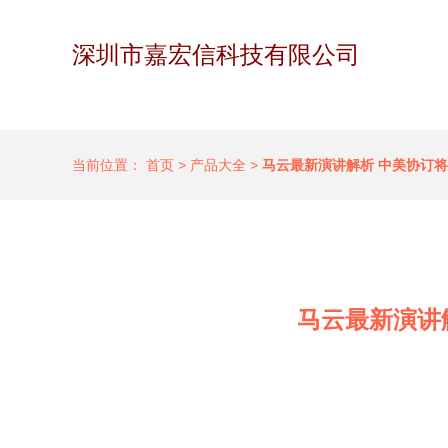
深圳市嘉宏信科技有限公司
当前位置：
首页
>
产品大全
>
马云最新演讲解析 中美协订
马云最新演讲