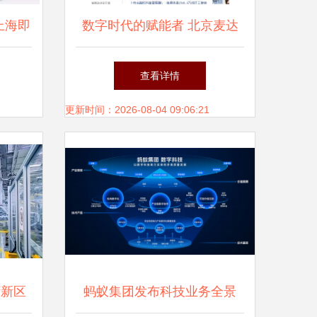
上海即
数字时代的赋能者 北京麦达
出色
数字技术服务有限公司的技术
查看详情
革新之路
更新时间：2026-08-04 09:06:21
湾新区
蚂蚁集团发布科技业务全景