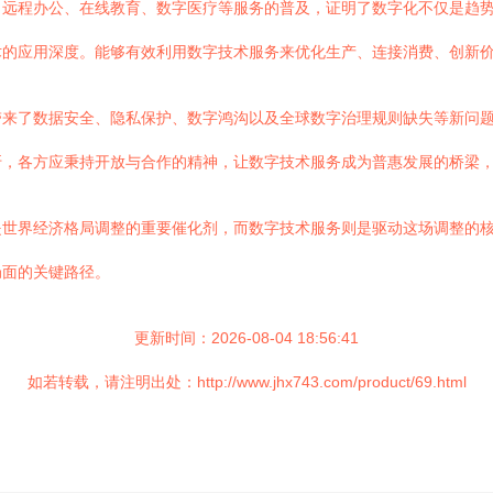
。远程办公、在线教育、数字医疗等服务的普及，证明了数字化不仅是趋
术的应用深度。能够有效利用数字技术服务来优化生产、连接消费、创新
带来了数据安全、隐私保护、数字鸿沟以及全球数字治理规则缺失等新问
吁，各方应秉持开放与合作的精神，让数字技术服务成为普惠发展的桥梁
是世界经济格局调整的重要催化剂，而数字技术服务则是驱动这场调整的
局面的关键路径。
更新时间：2026-08-04 18:56:41
如若转载，请注明出处：http://www.jhx743.com/product/69.html