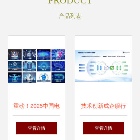
PRODUCT
产品列表
重磅！2025中国电
技术创新成企服行
力企业数智化大会
业核心引擎，2022
查看详情
查看详情