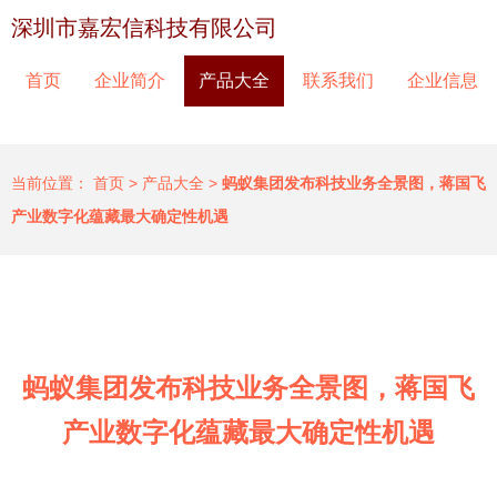
深圳市嘉宏信科技有限公司
首页
企业简介
产品大全
联系我们
企业信息
当前位置：
首页
>
产品大全
>
蚂蚁集团发布科技业务全景图，蒋国飞
产业数字化蕴藏最大确定性机遇
蚂蚁集团发布科技业务全景图，蒋国飞
产业数字化蕴藏最大确定性机遇