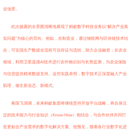
业场景。
此次披露的全景图清晰地展现了蚂蚁数字科技业务以“解决产业真
实问题”为核心的导向。例如，在制造业，通过物联网与区块链技术结
合，可实现生产数据全流程可信存证与流转，助力企业融资；在农业
领域，利用卫星遥感AI技术进行农作物识别与长势监测，为农业保险
与信贷提供精准数据支持。这些实践表明，数字技术正深度融入产业
肌理，催生新业态、新模式。
蒋国飞强调，未来蚂蚁集团将继续坚持开放平台战略，将自身沉
淀的技术能力与行业知识（Know-How）相结合，与合作伙伴共同打
造更贴合产业需求的数字化解决方案。他预见，随着各行业数字化进