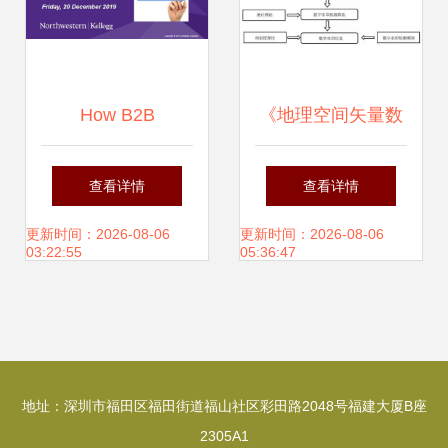
How B2B
《地理空间矢量数
Enterprises in the
据数字水印技术》
查看详情
查看详情
U.S. Create
推荐 数字时代的隐
更新时间：2026-08-06
更新时间：2026-08-06
03:22:55
05:36:47
Customer Value
私保护之桥
Through Digital
地址：深圳市福田区福田街道福山社区彩田路2048号福建大厦B座
Technologies and
2305A1