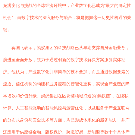
充满变化与挑战的全球经济环境中，产业数字化已成为“最大的确定性
机会”，而数字技术的深入服务与融合，将是把握这一历史性机遇的关
键。
蒋国飞表示，蚂蚁集团的科技战略已从早期支撑自身金融业务，
演进至全面开放，致力于通过创新的数字技术解决方案服务实体经
济。他认为，产业数字化并非简单的技术叠加，而是通过数据要素的
流通、信任机制的构建和业务流程的智能化重构，实现全产业链的降
本增效和价值升级。蚂蚁集团在区块链领域打造的“蚂蚁链”，在隐私
计算、人工智能驱动的智能风控与运营优化，以及服务于产业互联网
的分布式身份与安全技术等方面，均已形成体系化的服务能力，并广
泛应用于供应链金融、版权保护、跨境贸易、新能源等数十个具体产